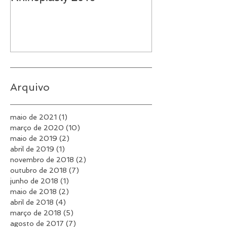
AAFPRS Advances in
Rhinoplasty 20
Rhinoplasty 2019
Arquivo
maio de 2021
(1)
1 post
março de 2020
(10)
10 posts
maio de 2019
(2)
2 posts
abril de 2019
(1)
1 post
novembro de 2018
(2)
2 posts
outubro de 2018
(7)
7 posts
junho de 2018
(1)
1 post
maio de 2018
(2)
2 posts
abril de 2018
(4)
4 posts