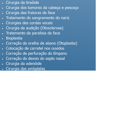
Cirurgia da tireóide
Cirurgia dos tumores da cabeça e pescoço
Cirurgia das fraturas da face
Tratamento do sangramento do nariz
Cirurgias das cordas vocais
Cirurgia da audição (Otosclerose)
Tratamento da paralisia da face
Bioplastia
Correção da orelha de abano (Otoplastia)
Colocação de carretel nos ouvidos
Correção de perfuração do tímpano
Correção do desvio do septo nasal
Cirurgia da adenóide
Cirurgia das amígdalas
Cirurgia endoscópica da sinusite
Microcirurgia de laringe
Tratamento da infecção crônica do ouvido
Plástica do Nariz (Rinoplastia)
Cirurgia das rugas da face (Ritidoplastia)
Cirurgia das pálpebras (Blefaroplastia)
Elevação das sobrancelhas (Frontoplastia)
Estapedotomia
Cirurgia do ronco e apneia do sono
Sobre a Otoface