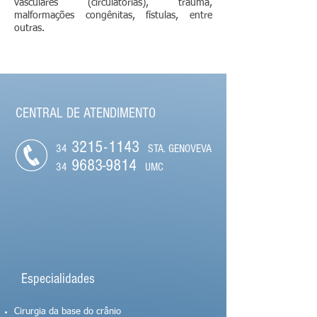
vasculares (circulatórias), trauma,
malformações congênitas, fístulas, entre
outras.
CENTRAL DE ATENDIMENTO
321
5
-
1143
34
STA. GENOVEVA
9683-9814
34
UMC
Especialidades
Cirurgia da base do crânio