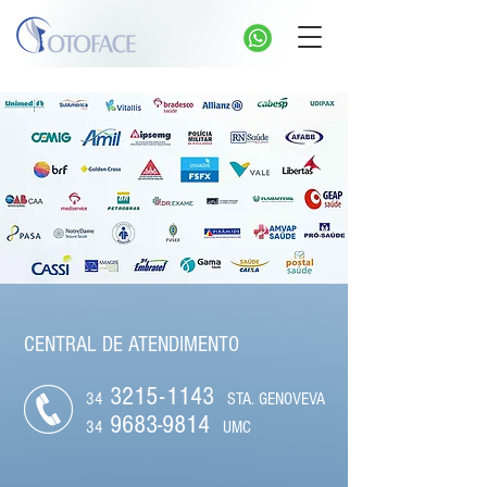
CENTRAL DE ATENDIMENTO
321
5
-
1143
34
STA. GENOVEVA
9683-9814
34
UMC