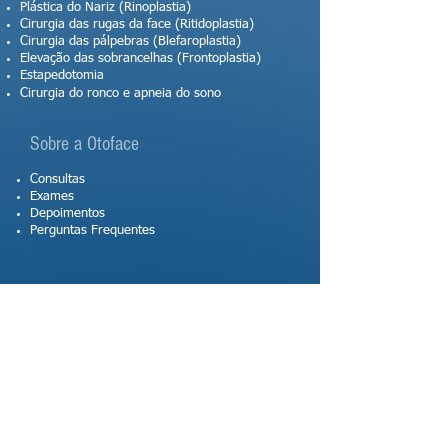
Plástica do Nariz (Rinoplastia)
Cirurgia das rugas da face (Ritidoplastia)
Cirurgia das pálpebras (Blefaroplastia)
Elevação das sobrancelhas (Frontoplastia)
Estapedotomia
Cirurgia do ronco e apneia do sono
Sobre a Otoface
Consultas
Exames
Depoimentos
Perguntas Frequentes
Corpo clínico
Dr. José Antônio Patrocínio
Dr. Lucas Gomes Patrocínio
Dr. Tomas Gomes Patrocínio
Dr. Teodoro Mendes Borges
Dr. Valmir Tunala Junior
Dr. Mateus Silva Marobin
Dr. Fernando Manoel Macedo
Dra. Ludmila de Paula Vilarinho