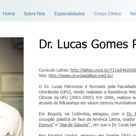
Home
Sobre Nós
Especialidades
Corpo Clínico
No
Dr. Lucas Gomes P
Currículo Lattes:
http://lattes.cnpq.br/711684605
Site:
http://www.cirurgiadaface.med.br/
O Dr. Lucas Patrocinio é formado pela Faculdad
Uberlândia (UFU), tendo realizado a Residência Méd
Clínicas da UFU (2003-2005). Em 2006, realizou sua
através de fellowships em vários centros mundialme
Em Bogotá, na Colômbia, estagiou com o
Dr. 
cirurgião plástica de face da América Latina, criad
Domos”
e
“Asa de Gaivota”
, em que o Dr. Lucas tam