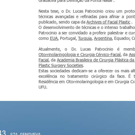
Gradativa para Definição da Ponta Nasal”.
Nesta tese, o Dr. Lucas Patrocinio criou um protoc
técnicas avançadas e refinadas para afinar a pont
publicado, sendo capa da
Archives of Facial Plastic
.
O desenvolvimento de técnicas e o intenso trabalho
Patrocinio a ser convidado a proferir palestrar e c
como
EUA
, Portugal,
Turquia
,
Argentina
, Equador, C
Atualmente, o Dr. Lucas Patrocinio é mem
Otorrinolaringologia e Cirurgia Cérvico-Facial
, da
Ass
Facial
, da
Academia Brasileira de Cirurgia Plástica da
Plastic Surgery Societies
.
Estas sociedades dedicam-se a oferecer os mais a
excelência no tratamento cirúrgico da face. 
Residência em Otorrinolaringologia e em Cirurgia Crâ
UFU.
O
43
STA. GENOVEVA