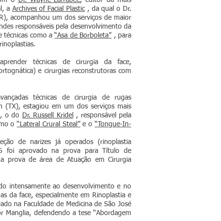
 com o
Dr. Wayne Larrabee
, editor da mais
al, a
Archives of Facial Plastic
, da qual o Dr.
OR), acompanhou um dos serviços de maior
ndes responsáveis pela desenvolvimento da
de técnicas como a
“Asa de Borboleta”
, para
inoplastias.
render técnicas de cirurgia da face,
 ortognática) e cirurgias reconstrutoras com
ançadas técnicas de cirurgia de rugas
 (TX), estagiou em um dos serviços mais
o, o do
Dr. Russell Kridel
, responsável pela
como o
“Lateral Crural Steal”
e o
“Tongue-In-
eção de narizes já operados (rinoplastia
foi aprovado na prova para Título de
 na prova de área de Atuação em Cirurgia
ado intensamente ao desenvolvimento e no
as da face, especialmente em Rinoplastia e
rado na Faculdade de Medicina de São José
ctor Manglia, defendendo a tese “Abordagem