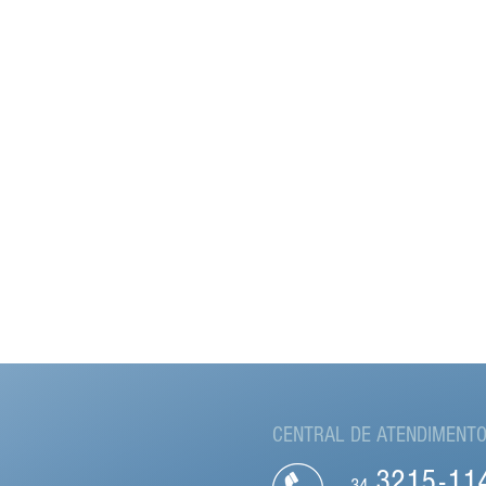
CENTRAL DE ATENDIMENT
321
5
-
11
34