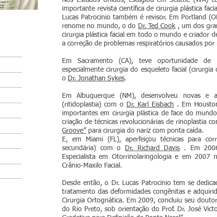
Nos Estados Unidos, estagiou em Seattle (WA)
importante revista científica de cirurgia plástica faci
Lucas Patrocinio também é revisor. Em Portland (
renome no mundo, o do
Dr. Ted Cook
, um dos gra
cirurgia plástica facial em todo o mundo e criador 
a correção de problemas respiratórios causados por r
Em Sacramento (CA), teve oportunidade de ap
especialmente cirurgia do esqueleto facial (cirurgia
o
Dr. Jonathan Sykes
.
Em Albuquerque (NM), desenvolveu novas e av
(ritidoplastia) com o
Dr. Karl Eisbach
. Em Houston
importantes em cirurgia plástica de face do mund
criação de técnicas revolucionárias de rinoplastia 
Groove”
para cirurgia do nariz com ponta caída.
E, em Miami (FL), aperfeiçou técnicas para corr
secundária) com o
Dr. Richard Davis
. Em 2006 
Especialista em Otorrinolaringologia e em 2007
Crânio-Maxilo Facial.
Desde então, o Dr. Lucas Patrocinio tem se dedic
tratamento das deformidades congênitas e adquirid
Cirurgia Ortognática. Em 2009, concluiu seu douto
do Rio Preto, sob orientação do Prof. Dr. José Vi