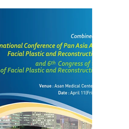
Dr. Patrocinio é convidado a
proferir curso no mais
importante evento de Plástica
de Face do Mundo
Dr. Patrocinio é o convidado estrangeiro do 1th
International Symposium of Facial Plastic
Surgery, que acontece no mês de Maio em
Nova...